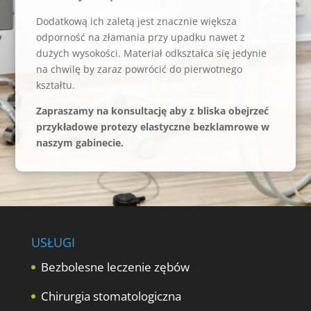
Dodatkową ich zaletą jest znacznie większa
odporność na złamania przy upadku nawet z
dużych wysokości. Materiał odkształca się jedynie
na chwilę by zaraz powrócić do pierwotnego
kształtu.
Zapraszamy na konsultację aby z bliska obejrzeć
przykładowe protezy elastyczne bezklamrowe w
naszym gabinecie.
USŁUGI
Bezbolesne leczenie zębów
Chirurgia stomatologiczna