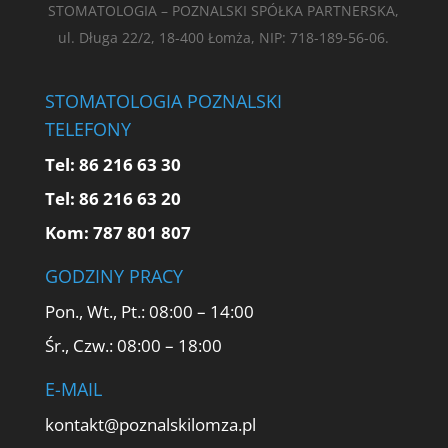
STOMATOLOGIA – POZNALSKI SPÓŁKA PARTNERSKA,
ul. Długa 22/2, 18-400 Łomża, NIP: 718-189-56-06.
STOMATOLOGIA POZNALSKI
TELEFONY
Tel:
86 216 63 30
Tel:
86 216 63 20
Kom:
787 801 807
GODZINY PRACY
Pon., Wt., Pt.: 08:00 – 14:00
Śr., Czw.: 08:00 – 18:00
E-MAIL
kontakt@poznalskilomza.pl