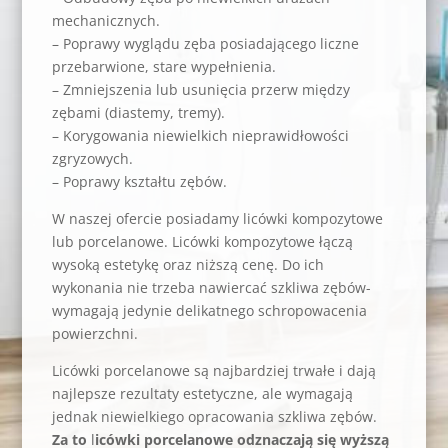
mechanicznych.
– Poprawy wyglądu zęba posiadającego liczne
przebarwione, stare wypełnienia.
– Zmniejszenia lub usunięcia przerw między
zębami (diastemy, tremy).
– Korygowania niewielkich nieprawidłowości
zgryzowych.
– Poprawy kształtu zębów.
W naszej ofercie posiadamy licówki kompozytowe
lub porcelanowe. Licówki kompozytowe łączą
wysoką estetykę oraz niższą cenę. Do ich
wykonania nie trzeba nawiercać szkliwa zębów-
wymagają jedynie delikatnego schropowacenia
powierzchni.
Licówki porcelanowe są najbardziej trwałe i dają
najlepsze rezultaty estetyczne, ale wymagają
jednak niewielkiego opracowania szkliwa zębów.
Za to
l
icówki porcelanowe odznaczają się wyższą