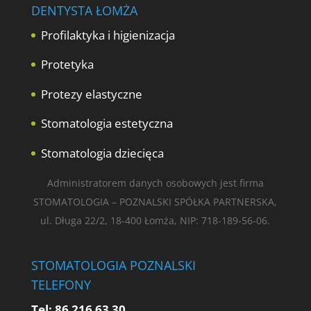
DENTYSTA ŁOMŻA
Profilaktyka i higienizacja
Protetyka
Protezy elastyczne
Stomatologia estetyczna
Stomatologia dziecięca
Administratorem danych osobowych jest firma
STOMATOLOGIA – POZNALSKI SPÓŁKA PARTNERSKA,
ul. Długa 22/2, 18-400 Łomża, NIP: 718-189-56-06.
STOMATOLOGIA POZNALSKI
TELEFONY
Tel:
86 216 63 30